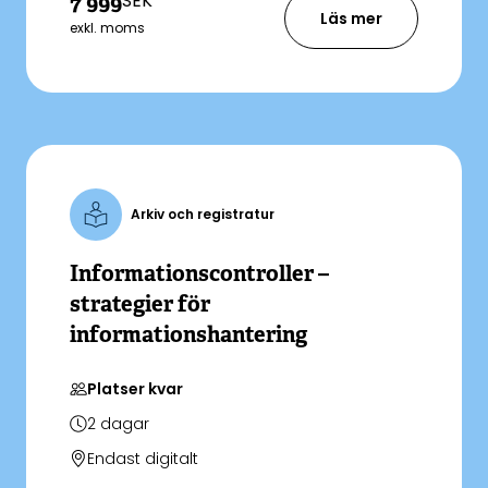
SEK
7 999
bättre förberedd när det oförutsedda sker
Läs mer
och verksamheten behöver alternativt
exkl. moms
arbetssätt för hantering av offentliga
handlingar.
Arkiv och registratur
Informationscontroller –
strategier för
informationshantering
Platser kvar
2
dagar
Endast digitalt