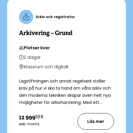
Arkiv och registratur
Arkivering – Grund
Platser kvar
2
dagar
Klassrum och digitalt
Lagstiftningen och annat regelverk ställer
krav på hur vi ska ta hand om våra arkiv och
den moderna tekniken skapar även helt nya
möjligheter för arkivhantering. Med ett
välordnat arkiv blir det också smidigare och
SEK
12 999
enklare att söka information. Hur möter ni
Läs mer
dessa krav och möjligheter på bästa sätt?
exkl. moms
Dessa frågor ger vi svar på under