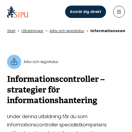
Hoppa
till
Anmäl dig direkt
Öppn
huvudinnehåll
Start
»
Utbildningar
»
Arkiv och registratur
»
Informationscontrol
Arkiv och registratur
Informationscontroller –
strategier för
informationshantering
Under denna utbildning får du som
informationscontroller specialistkompetens