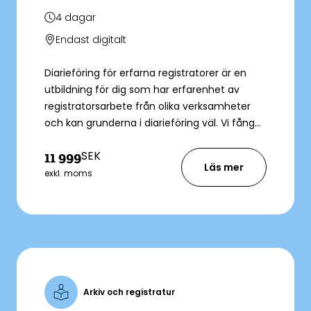
4
dagar
Endast digitalt
Diarieföring för erfarna registratorer är en
utbildning för dig som har erfarenhet av
registratorsarbete från olika verksamheter
och kan grunderna i diarieföring väl. Vi fångar
upp nyheterna inom diarieföringsområdet
SEK
11 999
och lägger stor vikt vid styrning och
Läs mer
utveckling av diarieföringen. Du får en
exkl. moms
genomgång av JO-beslut och aktuella
rättsfall och vi diskuterar även olika
frågeställningar som kan uppkomma vid till
exempel utlämnande av allmänna
handlingar.
Arkiv och registratur