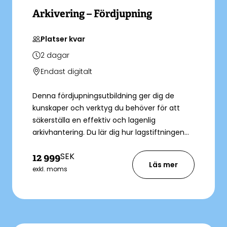
Arkivering – Fördjupning
Platser kvar
2
dagar
Endast digitalt
Denna fördjupningsutbildning ger dig de
kunskaper och verktyg du behöver för att
säkerställa en effektiv och lagenlig
arkivhantering. Du lär dig hur lagstiftningen
styr arkivhanteringen och får fördjupade
SEK
12 999
insikter i gallring, arkivredovisning och e-
Läs mer
arkivering. Utbildningen är utformad för dig
exkl. moms
som redan har grundläggande kunskaper
inom arkivering och vill ta nästa steg i din
yrkesroll.