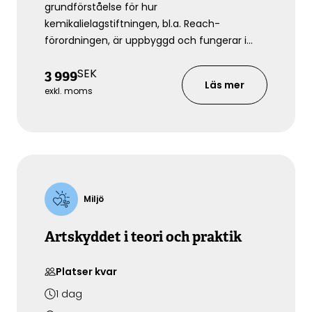
grundförståelse för hur
kemikalielagstiftningen, bl.a. Reach-
förordningen, är uppbyggd och fungerar i
Sverige. Även lagstiftningen om biotekniska
SEK
3 999
organismer kommer att studeras. Kursen är
Läs mer
lämplig för både offentliga och privata
exkl. moms
aktörer som är intresserade av att förstå
grunderna i denna komplexa lagstiftning
både ur ett teoretiskt och ett praktiskt
perspektiv.
Miljö
Artskyddet i teori och praktik
Platser kvar
1
dag