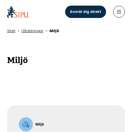
Hoppa
till
Anmäl dig direkt
Öppn
huvudinnehåll
Start
»
Utbildningar
»
Miljö
Miljö
Miljö