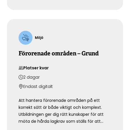
arbetar med miljöinspektion till denna
utbildning för att ge dig rätt kunskaper för att
identifiera och hantera förorenade massor
och för att du på bästa sätt ska kunna
återanvända icke förorenade massor.
Miljö
Förorenade områden – Grund
Platser kvar
2
dagar
Endast digitalt
Att hantera förorenade områden på ett
korrekt sätt är både viktigt och komplext.
Utbildningen ger dig rätt kunskaper för att
möta de hårda lagkrav som ställs för att
minska risken att tillsynsarbetet genererar