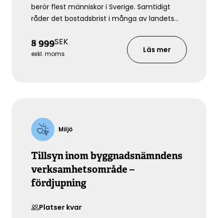
berör flest människor i Sverige. Samtidigt
råder det bostadsbrist i många av landets
tillväxtregioner och du behöver därför rätt
SEK
8 999
kunskaper för att fatta beslut som rör
Läs mer
byggande och tillsyn i bullerutsatta miljöer
exkl. moms
och säkrar därmed människor och djurs
hälsa.
Miljö
Tillsyn inom byggnadsnämndens
verksamhetsområde –
fördjupning
Platser kvar