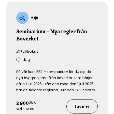
Miljö
Seminarium – Nya regler från
Boverket
Fullbokat
1
dag
På vår kurs BBR – seminarium lär du dig de
nya byggreglerna från Boverket som börjar
gälla 1 juli 2025. Från och med den 1 juli 2025
har de tidigare reglerna, BBR och EKS, ersatts
av flera nya regelverk med fokus på
SEK
2 900
funktionskrav, ökat tolkningsansvar och
Läs mer
större flexibilitet. I detta 3-
exkl. moms