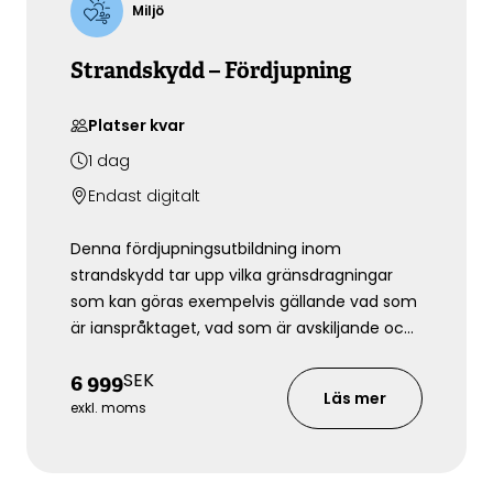
Miljö
Strandskydd – Fördjupning
Platser kvar
1
dag
Endast digitalt
Denna fördjupningsutbildning inom
strandskydd tar upp vilka gränsdragningar
som kan göras exempelvis gällande vad som
är ianspråktaget, vad som är avskiljande och
vad som för sin funktion måste placeras vid
SEK
6 999
vattnet.
Läs mer
exkl. moms