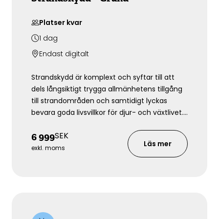
Platser kvar
1
dag
Endast digitalt
Strandskydd är komplext och syftar till att
dels långsiktigt trygga allmänhetens tillgång
till strandområden och samtidigt lyckas
bevara goda livsvillkor för djur- och växtlivet. I
denna utbildning lär du dig om regler som
SEK
6 999
gäller för strandskydd och vad som gäller vid
Läs mer
dispens och förbud.
exkl. moms