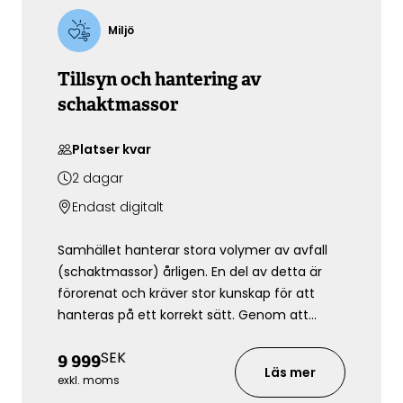
Miljö
Tillsyn och hantering av
schaktmassor
Platser kvar
2
dagar
Endast digitalt
Samhället hanterar stora volymer av avfall
(schaktmassor) årligen. En del av detta är
förorenat och kräver stor kunskap för att
hanteras på ett korrekt sätt. Genom att
återvända icke förorenade massor kan du
SEK
9 999
även främja ett mer hållbart samhälle.
Läs mer
Lagstiftningen som styr ditt arbete är
exkl. moms
komplicerad och SIPU välkomnar dig som