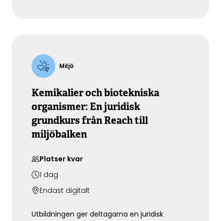
timmarsseminarium får du en tydlig och
praktisk genomgång av förändringarna, hur
kraven ska verifieras och hur du undviker
vanliga misstag som kan försena eller fördyra
dina projekt.
Miljö
Kemikalier och biotekniska
organismer: En juridisk
grundkurs från Reach till
miljöbalken
Platser kvar
1
dag
Endast digitalt
Utbildningen ger deltagarna en juridisk