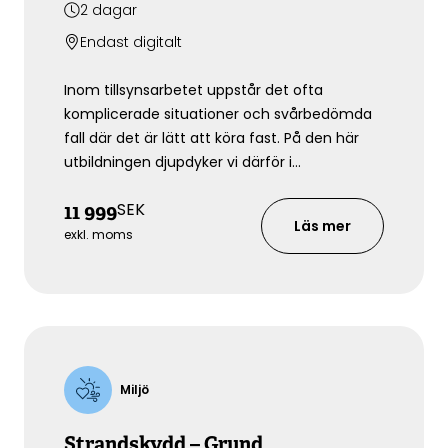
2
dagar
Endast digitalt
Inom tillsynsarbetet uppstår det ofta
komplicerade situationer och svårbedömda
fall där det är lätt att köra fast. På den här
utbildningen djupdyker vi därför i
komplicerade och svårbedömda exempel
SEK
11 999
och efterföljande processer. Vi diskuterar
Läs mer
även ofta återkommande överträdelser,
exkl. moms
exempelvis ovårdade tomter, förfallna
fastigheter och svartbyggen.
Miljö
Strandskydd – Grund