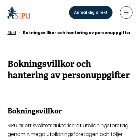
Hoppa
till
Anmäl dig direkt
Öppn
huvudinnehåll
Start
»
Bokningsvillkor och hantering av personuppgifter
Bokningsvillkor och
hantering av personuppgifter
Bokningsvillkor
SIPU är ett kvalitetsauktoriserat utbildningsföretag
genom Almega Utbildningsföretagen och följer