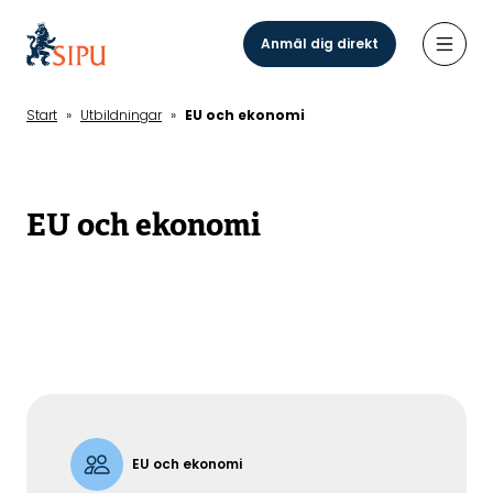
Hoppa
till
Anmäl dig direkt
Öppn
huvudinnehåll
Start
»
Utbildningar
»
EU och ekonomi
EU och ekonomi
EU och ekonomi