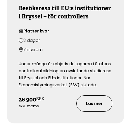
Besöksresa till EU:s institutioner
i Bryssel – för controllers
Platser kvar
3
dagar
Klassrum
Under många år erbjöds deltagarna i Statens
controllerutbildning en avslutande studieresa
till Bryssel och EU:s institutioner. När
Ekonomistyrningsverket (ESV) slutade
genomföra utbildningsresan i egen regi, tog
SEK
26 900
SIPU tillsammans med ursprungliga
Läs mer
utbildningsledaren Manuela Leijerfelt över
exkl. moms
och erbjuder motsvarande resa med samma
upplägg.