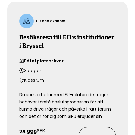
EU och ekonomi
Besöksresa till EU:s institutioner
i Bryssel
Fåtal platser kvar
3
dagar
Klassrum
Du som arbetar med EU-relaterade frågor
behöver förstå beslutsprocessen för att
kunna driva frågor och påverka i rätt forum –
och det är för dig som SIPU erbjuder sin
mycket uppskattade besöksresa till EU:s
SEK
28 999
institutioner i Bryssel.