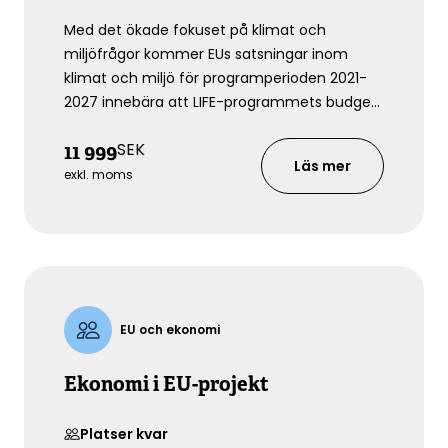
Med det ökade fokuset på klimat och
miljöfrågor kommer EUs satsningar inom
klimat och miljö för programperioden 2021-
2027 innebära att LIFE-programmets budget
ökats med 60%. Även Horizon-programmet
SEK
11 999
och EUs satsningar inom innovation, forskning
Läs mer
och vetenskap växer. Tillsammans har
exkl. moms
programmen budgetar på över 100 miljarder
EUR
EU och ekonomi
Ekonomi i EU-projekt
Platser kvar