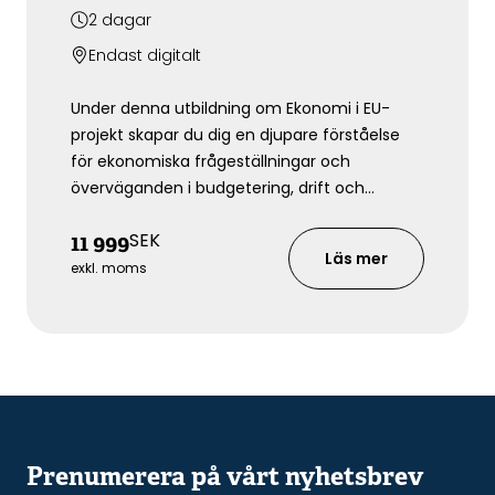
2
dagar
Endast digitalt
Under denna utbildning om Ekonomi i EU-
projekt skapar du dig en djupare förståelse
för ekonomiska frågeställningar och
överväganden i budgetering, drift och
kravenlig rapportering av EU-projekt. Genom
SEK
11 999
exempel från olika EU-program ger
Läs mer
utbildningen grundläggande kunskap för
exkl. moms
ekonomer som har ansvar för redovisningen
av EU-finansierade projekt
Prenumerera på vårt nyhetsbrev