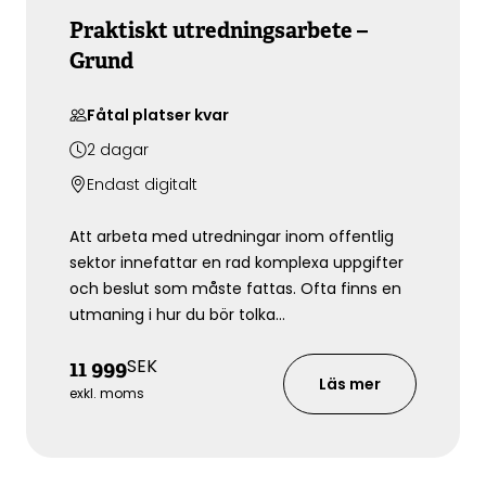
Praktiskt utredningsarbete –
Grund
Fåtal platser kvar
2
dagar
Endast digitalt
Att arbeta med utredningar inom offentlig
sektor innefattar en rad komplexa uppgifter
och beslut som måste fattas. Ofta finns en
utmaning i hur du bör tolka
uppdragsbeskrivningen för att skapa en tydlig
SEK
11 999
avgränsning och samstämmighet mellan dig
Läs mer
som utredare och uppdragsgivaren. Som
exkl. moms
utredare behöver du även ta ställning till olika
metodval och förhålla dig till
uppdragsgivarens olika krav och