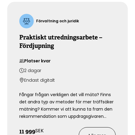
förväntningar.
Förvaltning och juridik
Praktiskt utredningsarbete –
Fördjupning
Platser kvar
2
dagar
Endast digitalt
Fångar frågan verkligen det vill mäta? Finns
det andra typ av metoder för mer träffsäker
mätning? Kommer vi att kunna ta fram den
rekommendation som uppdragsgivaren
ämnar? Och hur kommer olika AI instrument
SEK
11 999
att påverka utredningsarbetet framöver?