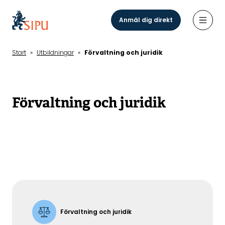
Hoppa
till
Anmäl dig direkt
Öppn
huvudinnehåll
Start
»
Utbildningar
»
Förvaltning och juridik
Förvaltning och juridik
Förvaltning och juridik