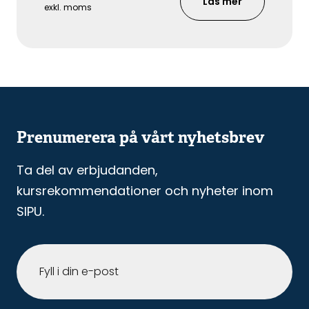
Läs mer
Detta är bara några av de svåra frågor
exkl. moms
utredare ställs inför, ge dig själv chansen att
fördjupa dig i svaren under två
utbildningsdagar.
Prenumerera på vårt nyhetsbrev
Ta del av erbjudanden,
kursrekommendationer och nyheter inom
SIPU.