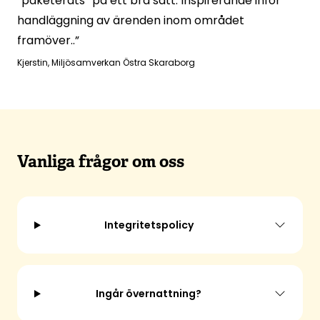
“paketerats” på ett bra sätt. Inspirerande inför
handläggning av ärenden inom området
framöver..”
Kjerstin
,
Miljösamverkan Östra Skaraborg
Vanliga frågor om oss
Integritetspolicy
Ingår övernattning?