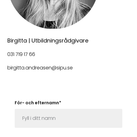
Birgitta | Utbildningsrådgivare
031 719 17 66
birgitta.andreasen@sipu.se
För- och efternamn
*