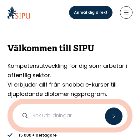
Hoppa
till
Anmäl dig direkt
Öppn
huvudinnehåll
Välkommen till SIPU
Kompetensutveckling för dig som arbetar i
offentlig sektor.
Vi erbjuder allt från snabba e-kurser till
djuplodande diplomeringsprogram.
15 000 + deltagare