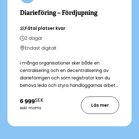
Diarieföring – Fördjupning
Fåtal platser kvar
2
dagar
Endast digitalt
I många organisationer sker både en
centralisering och en decentralisering av
diarieföringen och som registrator kan du
behöva leda och styra handläggarnas arbete
med diarieföring varför fördjupade kunskaper
SEK
6 999
är till fördel. Under utbildningen får du
Läs mer
fördjupa dina kunskaper inom diarieföring
exkl. moms
och bli ännu säkrare i din registratorsroll. Som
registrator får du ofta medverka i projekt för
nästa generations ärendehanteringssystem
och i olika dokumenthanteringsprojekt.