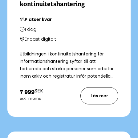
kontinuitetshantering
Platser kvar
1
dag
Endast digitalt
Utbildningen i kontinuitetshantering för
informationshantering syftar till att
förbereda och stärka personer som arbetar
inom arkiv och registratur inför potentiella
kriser eller avbrott i verksamheten. Du blir
SEK
7 999
bättre förberedd när det oförutsedda sker
Läs mer
och verksamheten behöver alternativt
exkl. moms
arbetssätt för hantering av offentliga
handlingar.