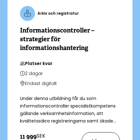
Arkiv och registratur
Informationscontroller –
strategier för
informationshantering
Platser kvar
2
dagar
Endast digitalt
Under denna utbildning får du som
informationscontroller specialistkompetens
gällande verksamhetsinformation, att
kvalitetssäkra registreringarna samt ökade
kunskaper om hur man kan utforma en god
SEK
11 999
informationskultur i sin organisation. Du får