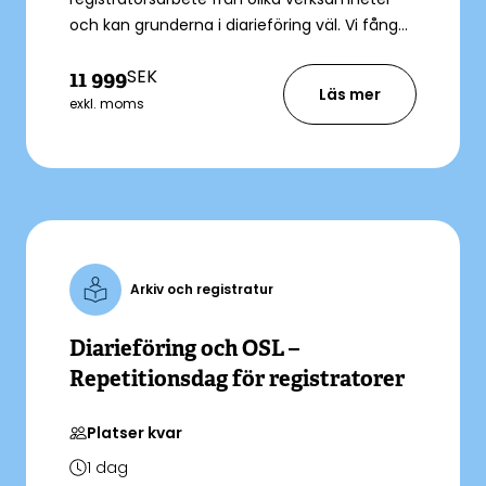
och kan grunderna i diarieföring väl. Vi fångar
upp nyheterna inom diarieföringsområdet
SEK
11 999
och lägger stor vikt vid styrning och
Läs mer
utveckling av diarieföringen. Du får en
exkl. moms
genomgång av JO-beslut och aktuella
rättsfall och vi diskuterar även olika
frågeställningar som kan uppkomma vid till
exempel utlämnande av allmänna
handlingar.
Arkiv och registratur
Diarieföring och OSL –
Repetitionsdag för registratorer
Platser kvar
1
dag