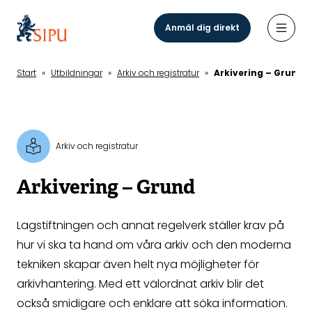
Hoppa
till
Anmäl dig direkt
Öppn
huvudinnehåll
Start
»
Utbildningar
»
Arkiv och registratur
»
Arkivering – Grund
Arkiv och registratur
Arkivering – Grund
Lagstiftningen och annat regelverk ställer krav på
hur vi ska ta hand om våra arkiv och den moderna
tekniken skapar även helt nya möjligheter för
arkivhantering. Med ett välordnat arkiv blir det
också smidigare och enklare att söka information.