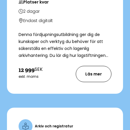
Platser kvar
2
dagar
Endast digitalt
Denna fördjupningsutbildning ger dig de
kunskaper och verktyg du behöver för att
säkerställa en effektiv och lagenlig
arkivhantering. Du lär dig hur lagstiftningen
styr arkivhanteringen och får fördjupade
SEK
12 999
insikter i gallring, arkivredovisning och e-
Läs mer
arkivering. Utbildningen är utformad för dig
exkl. moms
som redan har grundläggande kunskaper
inom arkivering och vill ta nästa steg i din
yrkesroll.
Arkiv och registratur