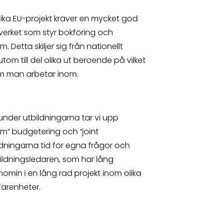
lika EU-projekt kräver en mycket god
erket som styr bokföring och
 Detta skiljer sig från nationellt
tom till del olika ut beroende på vilket
ram man arbetar inom.
under utbildningarna tar vi upp
m” budgetering och “joint
ldningarna tid för egna frågor och
ildningsledaren, som har lång
omin i en lång rad projekt inom olika
farenheter.