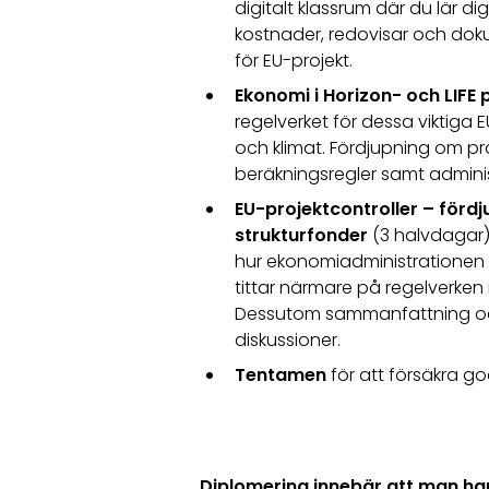
digitalt klassrum där du lär d
kostnader, redovisar och doku
för EU-projekt.
Ekonomi i Horizon- och LIFE 
regelverket för dessa viktiga
och klimat. Fördjupning om p
beräkningsregler samt adminis
EU-projektcontroller – fördj
strukturfonder
(3 halvdagar)
hur ekonomiadministrationen s
tittar närmare på regelverken i
Dessutom sammanfattning o
diskussioner.
Tentamen
för att försäkra 
Diplomering innebär att man h