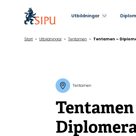
Hoppa
till
Utbildningar
Diplom
huvudinnehåll
Start
»
Utbildningar
»
Tentamen
»
Tentamen – Diplome
Tentamen
Tentamen
Diplomera