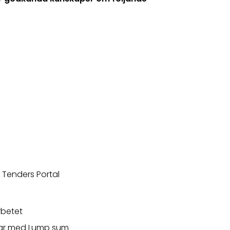
 Tenders Portal
rbetet
gar med Lump sum