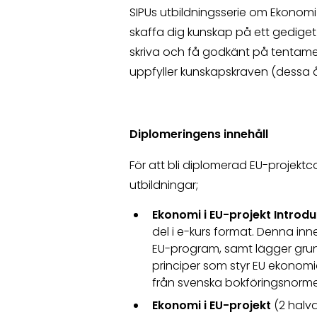
SIPUs utbildningsserie om Ekonomi 
skaffa dig kunskap på ett gediget
skriva och få godkänt på tentame
uppfyller kunskapskraven (dessa å
Diplomeringens innehåll
För att bli diplomerad EU-projektc
utbildningar;
Ekonomi i EU-projekt Introd
del i e-kurs format. Denna inn
EU-program, samt lägger grunde
principer som styr EU ekonomiad
från svenska bokföringsnor
Ekonomi i EU-projekt
(2 halv