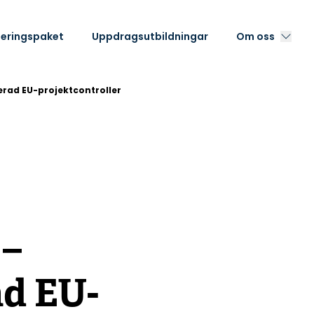
eringspaket
Uppdragsutbildningar
Om oss
rad EU-projektcontroller
 –
d EU-