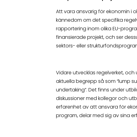
Att vara ansvarig för ekonomin i o
kännedom om det specifika regelv
rapportering inom olika EU-program.
finansierade projekt, och ser dessu
sektors- eller strukturfondsprog
Vidare utvecklas regelverket, och 
aktuella begrepp så som “lump su
undertaking”. Det finns under utbi
diskussioner med kollegor och utb
erfarenhet av att ansvara för ekon
program, delar med sig av sina er