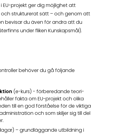
i EU-projekt ger dig möjlighet att
 och strukturerat sätt – och genom att
n bevisar du även för andra att du
terfinns under fliken Kunskapsmål).
ontroller behöver du gå följande
uktion
(e-kurs) - förberedande teori-
ehåller fakta om EU-projekt och olika
n till en god förståelse för de viktiga
ministration och som skiljer sig till del
mer.
dagar) – grundläggande utbildning i