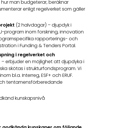
ig hur man budgeterar, beräknar
menterar enligt regelverket som gäller
projekt
(2 halvdagar) – djupdyk i
 EU-program inom forskning, innovation
rogramspecifika rapporterings- och
tration i Funding & Tenders Portal.
upning i regelverket och
 – erbjuder en möjlighet att djupdyka i
ka skötas i strukturfondsprogram. Vi
nom bl.a. Interreg, ESF+ och ERUF.
ch tentamensförberedande
godkänd kunskapsnivå
ar godkända kunskaper om följande