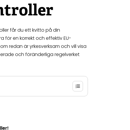
troller
er får du ett kvitto på din
för en korrekt och effektiv EU-
som redan är yrkesverksam och vill visa
jerade och föränderliga regelverket
ler!