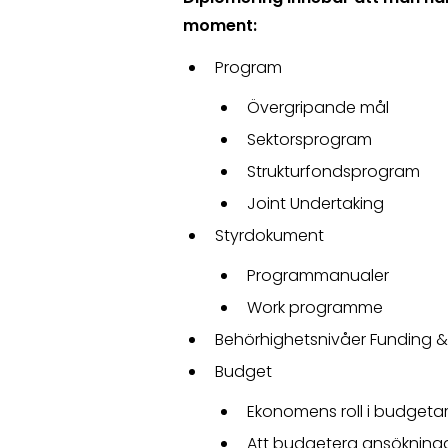
moment:
Program
Övergripande mål
Sektorsprogram
Strukturfondsprogram
Joint Undertaking
Styrdokument
Programmanualer
Work programme
Behörhighetsnivåer Funding &
Budget
Ekonomens roll i budgeta
Att budgetera ansöknin