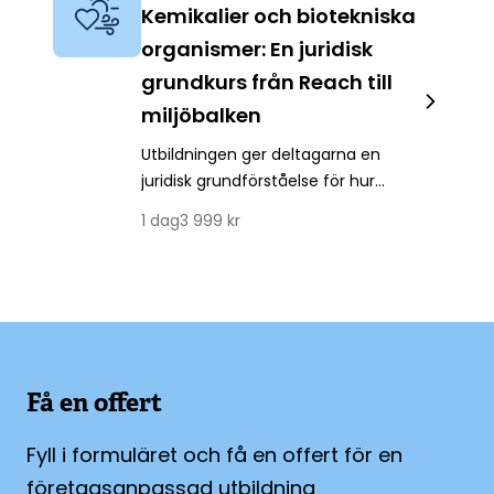
Kemikalier och biotekniska
organismer: En juridisk
grundkurs från Reach till
miljöbalken
Utbildningen ger deltagarna en
juridisk grundförståelse för hur
kemikalielagstiftningen, bl.a. Reach-
1
dag
3 999
kr
förordningen, är uppbyggd och
fungerar i Sverige. Även
lagstiftningen om biotekniska
organismer kommer att studeras.
Kursen är lämplig för både
offentliga och privata aktörer som
är intresserade av att förstå
Få en offert
grunderna i denna komplexa
lagstiftning både ur ett teoretiskt
Fyll i formuläret och få en offert för en
och ett praktiskt perspektiv.
företagsanpassad utbildning