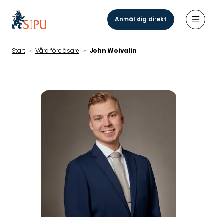
Hoppa
till
Anmäl dig direkt
Öppn
huvudinnehåll
Start
»
Våra föreläsare
»
John Woivalin