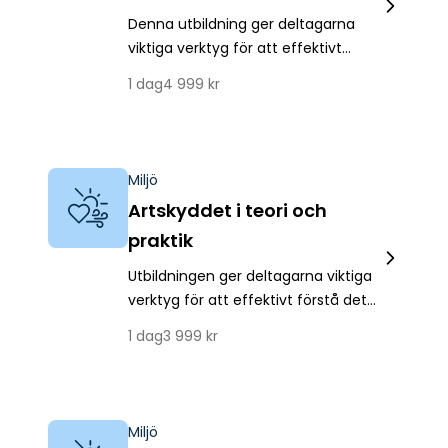
Denna utbildning ger deltagarna
viktiga verktyg för att effektivt
kunna kontrollera och hantera
1
dag
4 999
kr
animaliska biprodukter, vilket bidrar
till en trygg och säker
livsmedelsmiljö.
Miljö
Artskyddet i teori och
praktik
Utbildningen ger deltagarna viktiga
verktyg för att effektivt förstå det
komplexa artskyddet både ur ett
1
dag
3 999
kr
teoretiskt och ett praktiskt
perspektiv.
Miljö