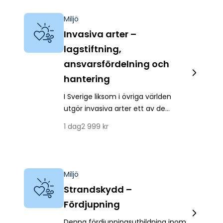
Miljö
Invasiva arter –
lagstiftning,
ansvarsfördelning och
hantering
I Sverige liksom i övriga världen
utgör invasiva arter ett av de
största hoten mot den biologiska
1
dag
2 999
kr
mångfalden och problemet ökar
för varje år.&nbsp;Alla som t.ex.
arbetar med samhällsplanering,
äger mark eller bedriver olika
Miljö
verksamheter har en viktig roll i
Strandskydd –
arbetet med att hantera dessa
Fördjupning
främmande arter. Det kan röra sig
om allt från miljöövervakning,
Denna fördjupningsutbildning inom