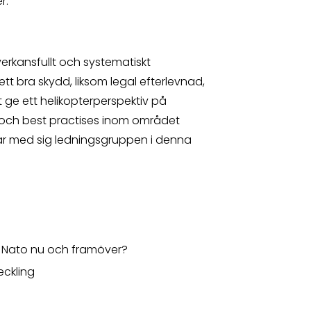
r.
erkansfullt och systematiskt
t bra skydd, liksom legal efterlevnad,
tt ge ett helikopterperspektiv på
v och best practises inom området
får med sig ledningsgruppen i denna
ll Nato nu och framöver?
eckling