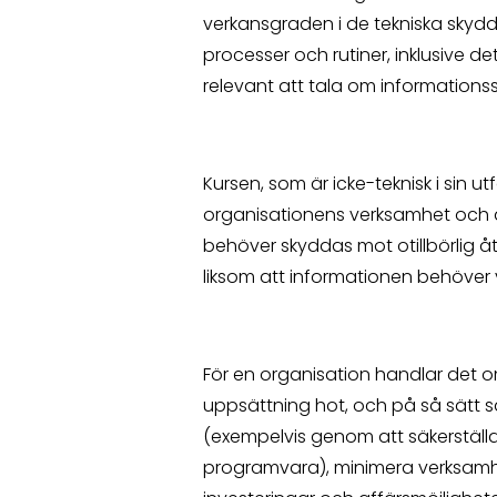
verkansgraden i de tekniska skydde
processer och rutiner, inklusive de
relevant att tala om informations
Kursen, som är icke-teknisk i sin u
organisationens verksamhet och 
behöver skyddas mot otillbörlig å
liksom att informationen behöver 
För en organisation handlar det 
uppsättning hot, och på så sätt s
(exempelvis genom att säkerställa ti
programvara), minimera verksamh