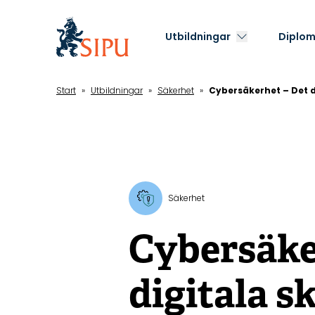
Hoppa
till
Utbildningar
Diplom
huvudinnehåll
Start
»
Utbildningar
»
Säkerhet
»
Cybersäkerhet – Det d
Säkerhet
Cybersäke
digitala s