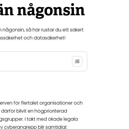
 än någonsin
n någonsin, så här rustar du ett säkert
nssäkerhet och datasäkerhet!
erven för flertalet organisationer och
ärför blivit en högprioriterad
gsgrupper. I takt med ökade legala
v cyberangrepp blir samtidigt