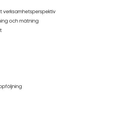
ett verksamhetsperspektiv
ning och mätning
t
ppföljning