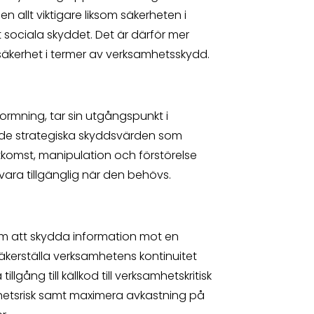
n allt viktigare liksom säkerheten i
t sociala skyddet. Det är därför mer
säkerhet i termer av verksamhetsskydd.
tformning, tar sin utgångspunkt i
de strategiska skyddsvärden som
tkomst, manipulation och förstörelse
vara tillgänglig när den behövs.
om att skydda information mot en
äkerställa verksamhetens kontinuitet
llgång till källkod till verksamhetskritisk
etsrisk samt maximera avkastning på