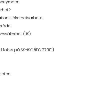
yberrymden
erhet?
mationssäkerhetsarbete
mrådet
nssäkerhet (LIS)
fokus på SS-ISO/IEC 27001)
heten