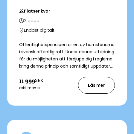
Platser kvar
2
dagar
Endast digitalt
Offentlighetsprincipen är en av hörnstenarna
i svensk offentlig rätt. Under denna utbildning
får du möjligheten att fördjupa dig i reglerna
kring denna princip och samtidigt uppdatera
dig på de aktuella förändringarna som skett i
SEK
11 999
offentlighets- och sekretesslagen.
Läs mer
exkl. moms