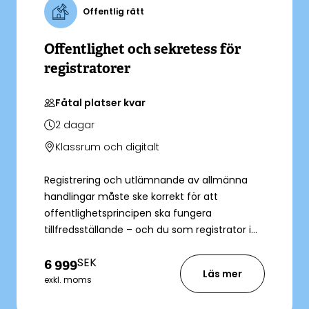
Offentlig rätt
Offentlighet och sekretess för
registratorer
Fåtal platser kvar
2
dagar
Klassrum och digitalt
Registrering och utlämnande av allmänna
handlingar måste ske korrekt för att
offentlighetsprincipen ska fungera
tillfredsställande – och du som registrator i
offentlig förvaltning spelar en nyckelroll i
SEK
6 999
detta. För att utföra arbetet lagenligt
Läs mer
behöver du vara väl insatt i offentlighet och
exkl. moms
sekretess och känna till hur du tolkar reglerna