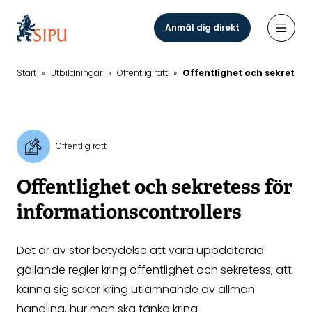
Hoppa
till
Anmäl dig direkt
Öppn
huvudinnehåll
Start
»
Utbildningar
»
Offentlig rätt
»
Offentlighet och sekretess
Offentlig rätt
Offentlighet och sekretess för
informationscontrollers
Det är av stor betydelse att vara uppdaterad
gällande regler kring offentlighet och sekretess, att
känna sig säker kring utlämnande av allmän
handling, hur man ska tänka kring